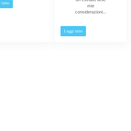
 tutto
mie
considerazioni...
Leggi tutto