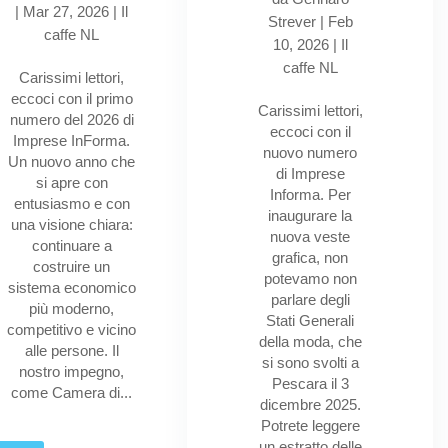
|
Mar 27, 2026
|
Il
Strever
|
Feb
caffe NL
10, 2026
|
Il
caffe NL
Carissimi lettori,
eccoci con il primo
Carissimi lettori,
numero del 2026 di
eccoci con il
Imprese InForma.
nuovo numero
Un nuovo anno che
di Imprese
si apre con
Informa. Per
entusiasmo e con
inaugurare la
una visione chiara:
nuova veste
continuare a
grafica, non
costruire un
potevamo non
sistema economico
parlare degli
più moderno,
Stati Generali
competitivo e vicino
della moda, che
alle persone. Il
si sono svolti a
nostro impegno,
Pescara il 3
come Camera di...
dicembre 2025.
Potrete leggere
un estratto delle