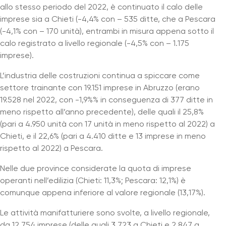
allo stesso periodo del 2022, è continuato il calo delle
imprese sia a Chieti (-4,4% con – 535 ditte, che a Pescara
(-4,1% con – 170 unità), entrambi in misura appena sotto il
calo registrato a livello regionale (-4,5% con – 1.175
imprese).
L’industria delle costruzioni continua a spiccare come
settore trainante con 19.151 imprese in Abruzzo (erano
19.528 nel 2022, con -1,9%% in conseguenza di 377 ditte in
meno rispetto all’anno precedente), delle quali il 25,8%
(pari a 4.950 unità con 17 unità in meno rispetto al 2022) a
Chieti, e il 22,6% (pari a 4.410 ditte e 13 imprese in meno
rispetto al 2022) a Pescara.
Nelle due province considerate la quota di imprese
operanti nell’edilizia (Chieti: 11,3%; Pescara: 12,1%) è
comunque appena inferiore al valore regionale (13,17%).
Le attività manifatturiere sono svolte, a livello regionale,
da 12.754 imprese (delle quali 3.723 a Chieti e 2.847 a