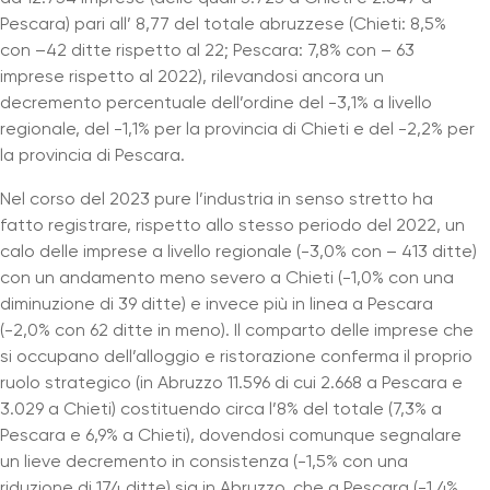
Pescara) pari all’ 8,77 del totale abruzzese (Chieti: 8,5%
con –42 ditte rispetto al 22; Pescara: 7,8% con – 63
imprese rispetto al 2022), rilevandosi ancora un
decremento percentuale dell’ordine del -3,1% a livello
regionale, del -1,1% per la provincia di Chieti e del -2,2% per
la provincia di Pescara.
Nel corso del 2023 pure l’industria in senso stretto ha
fatto registrare, rispetto allo stesso periodo del 2022, un
calo delle imprese a livello regionale (-3,0% con – 413 ditte)
con un andamento meno severo a Chieti (-1,0% con una
diminuzione di 39 ditte) e invece più in linea a Pescara
(-2,0% con 62 ditte in meno). Il comparto delle imprese che
si occupano dell’alloggio e ristorazione conferma il proprio
ruolo strategico (in Abruzzo 11.596 di cui 2.668 a Pescara e
3.029 a Chieti) costituendo circa l’8% del totale (7,3% a
Pescara e 6,9% a Chieti), dovendosi comunque segnalare
un lieve decremento in consistenza (-1,5% con una
riduzione di 174 ditte) sia in Abruzzo, che a Pescara (-1,4%