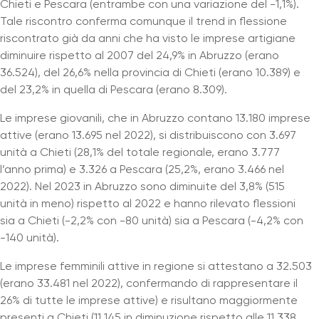
Chieti e Pescara (entrambe con una variazione del -1,1%).
Tale riscontro conferma comunque il trend in flessione
riscontrato già da anni che ha visto le imprese artigiane
diminuire rispetto al 2007 del 24,9% in Abruzzo (erano
36.524), del 26,6% nella provincia di Chieti (erano 10.389) e
del 23,2% in quella di Pescara (erano 8.309).
Le imprese giovanili, che in Abruzzo contano 13.180 imprese
attive (erano 13.695 nel 2022), si distribuiscono con 3.697
unità a Chieti (28,1% del totale regionale, erano 3.777
l’anno prima) e 3.326 a Pescara (25,2%, erano 3.466 nel
2022). Nel 2023 in Abruzzo sono diminuite del 3,8% (515
unità in meno) rispetto al 2022 e hanno rilevato flessioni
sia a Chieti (-2,2% con -80 unità) sia a Pescara (-4,2% con
-140 unità).
Le imprese femminili attive in regione si attestano a 32.503
(erano 33.481 nel 2022), confermando di rappresentare il
26% di tutte le imprese attive) e risultano maggiormente
presenti a Chieti (11.145 in diminuzione rispetto alle 11.338