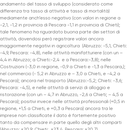
andamento del tasso di sviluppo (considerato come
differenza tra tasso di attività e tasso di mortalità)
mediamente anch’esso negativo (con valori in regione a
-2,1, -1,2 in provincia di Pescara -1,1 in provincia di Chieti);
tale fenomeno ha riguardato buona parte dei settori di
attività, dovendosi però registrare valori ancora
maggiormente negativi in agricoltura (Abruzzo: -5,1, Chieti:
-4,9, Pescara: -4,8), nelle attività manifatturiere (con un –
4,4 in Abruzzo; a Chieti:-2,4 e a Pescara:-3,8); nelle
Costruzioni (-3,0 in regione, -0,9 a Chieti e -1,3 a Pescara,);
nel commercio (- 5,2 in Abruzzo e – 3,0 a Chieti, e -4,2 a
Pescara); ancora nel trasporto (Abruzzo:-5,2; Chieti: -3,6;
Pescara: -4,5), e nelle attività di servizi di alloggio e
ristorazione (con un – 4,7 in Abruzzo, -2,6 a Chieti; – 4,5 a
Pescara); positivi invece nelle attività professionali (+0,5 in
regione, +1,5 a Chieti, e +0,3 a Pescara) ancora tra le
imprese non classificate il dato è fortemente positivo
tanto da compensare in parte quello degli altri comparti
(Abruzzo: +20,9; Chieti: +23,4, Pescara: +20,7).