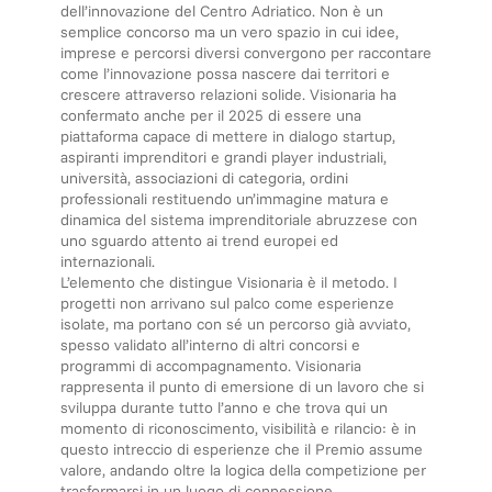
dell’innovazione del Centro Adriatico. Non è un
semplice concorso ma un vero spazio in cui idee,
imprese e percorsi diversi convergono per raccontare
come l’innovazione possa nascere dai territori e
crescere attraverso relazioni solide. Visionaria ha
confermato anche per il 2025 di essere una
piattaforma capace di mettere in dialogo startup,
aspiranti imprenditori e grandi player industriali,
università, associazioni di categoria, ordini
professionali restituendo un’immagine matura e
dinamica del sistema imprenditoriale abruzzese con
uno sguardo attento ai trend europei ed
internazionali.
L’elemento che distingue Visionaria è il metodo. I
progetti non arrivano sul palco come esperienze
isolate, ma portano con sé un percorso già avviato,
spesso validato all’interno di altri concorsi e
programmi di accompagnamento. Visionaria
rappresenta il punto di emersione di un lavoro che si
sviluppa durante tutto l’anno e che trova qui un
momento di riconoscimento, visibilità e rilancio: è in
questo intreccio di esperienze che il Premio assume
valore, andando oltre la logica della competizione per
trasformarsi in un luogo di connessione.