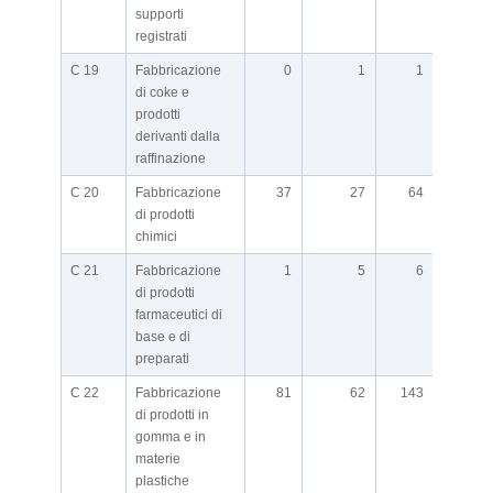
supporti
registrati
C 19
Fabbricazione
0
1
1
di coke e
prodotti
derivanti dalla
raffinazione
C 20
Fabbricazione
37
27
64
di prodotti
chimici
C 21
Fabbricazione
1
5
6
di prodotti
farmaceutici di
base e di
preparati
C 22
Fabbricazione
81
62
143
di prodotti in
gomma e in
materie
plastiche