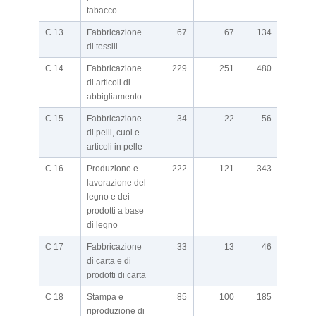
tabacco
C 13
Fabbricazione
67
67
134
di tessili
C 14
Fabbricazione
229
251
480
di articoli di
abbigliamento
C 15
Fabbricazione
34
22
56
di pelli, cuoi e
articoli in pelle
C 16
Produzione e
222
121
343
lavorazione del
legno e dei
prodotti a base
di legno
C 17
Fabbricazione
33
13
46
di carta e di
prodotti di carta
C 18
Stampa e
85
100
185
riproduzione di