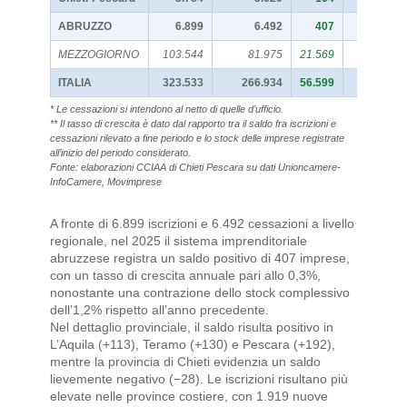
ABRUZZO
6.899
6.492
407
MEZZOGIORNO
103.544
81.975
21.569
ITALIA
323.533
266.934
56.599
* Le cessazioni si intendono al netto di quelle d’ufficio.
** Il tasso di crescita è dato dal rapporto tra il saldo fra iscrizioni e
cessazioni rilevato a fine periodo e lo stock delle imprese registrate
all’inizio del periodo considerato.
Fonte: elaborazioni CCIAA di Chieti Pescara su dati Unioncamere-
InfoCamere, Movimprese
A fronte di 6.899 iscrizioni e 6.492 cessazioni a livello
regionale, nel 2025 il sistema imprenditoriale
abruzzese registra un saldo positivo di 407 imprese,
con un tasso di crescita annuale pari allo 0,3%,
nonostante una contrazione dello stock complessivo
dell’1,2% rispetto all’anno precedente.
Nel dettaglio provinciale, il saldo risulta positivo in
L’Aquila (+113), Teramo (+130) e Pescara (+192),
mentre la provincia di Chieti evidenzia un saldo
lievemente negativo (−28). Le iscrizioni risultano più
elevate nelle province costiere, con 1.919 nuove