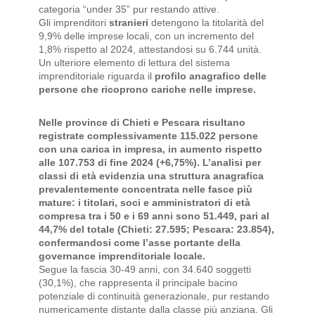
categoria “under 35” pur restando attive.
Gli imprenditori
stranieri
detengono la titolarità del
9,9% delle imprese locali, con un incremento del
1,8% rispetto al 2024, attestandosi su 6.744 unità.
Un ulteriore elemento di lettura del sistema
imprenditoriale riguarda il
profilo anagrafico delle
persone che ricoprono cariche nelle imprese.
Nelle province di Chieti e Pescara risultano
registrate complessivamente 115.022 persone
con una carica in impresa, in aumento rispetto
alle 107.753 di fine 2024 (+6,75%). L’analisi per
classi di età evidenzia una struttura anagrafica
prevalentemente concentrata nelle fasce più
mature: i titolari, soci e amministratori di età
compresa tra i 50 e i 69 anni sono 51.449, pari al
44,7% del totale (Chieti: 27.595; Pescara: 23.854),
confermandosi come l’asse portante della
governance imprenditoriale locale.
Segue la fascia 30-49 anni, con 34.640 soggetti
(30,1%), che rappresenta il principale bacino
potenziale di continuità generazionale, pur restando
numericamente distante dalla classe più anziana. Gli