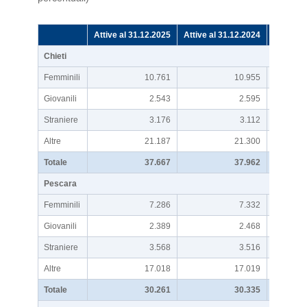
Attive al 31.12.2025
Attive al 31.12.2024
Var % an
Chieti
Femminili
10.761
10.955
Giovanili
2.543
2.595
Straniere
3.176
3.112
Altre
21.187
21.300
Totale
37.667
37.962
Pescara
Femminili
7.286
7.332
Giovanili
2.389
2.468
Straniere
3.568
3.516
Altre
17.018
17.019
Totale
30.261
30.335