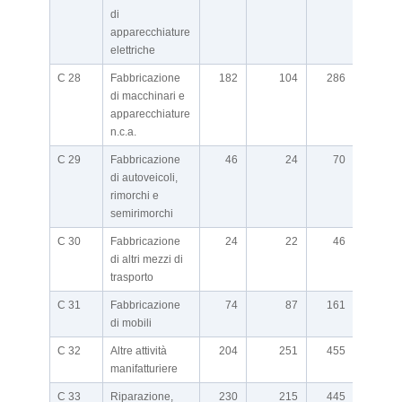
di
apparecchiature
elettriche
C 28
Fabbricazione
182
104
286
di macchinari e
apparecchiature
n.c.a.
C 29
Fabbricazione
46
24
70
di autoveicoli,
rimorchi e
semirimorchi
C 30
Fabbricazione
24
22
46
di altri mezzi di
trasporto
C 31
Fabbricazione
74
87
161
di mobili
C 32
Altre attività
204
251
455
manifatturiere
C 33
Riparazione,
230
215
445