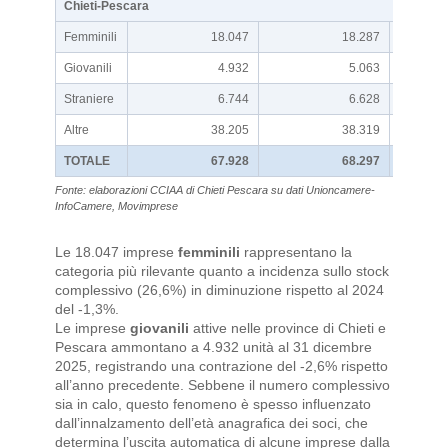
Chieti-Pescara
Femminili
18.047
18.287
Giovanili
4.932
5.063
Straniere
6.744
6.628
Altre
38.205
38.319
TOTALE
67.928
68.297
Fonte: elaborazioni CCIAA di Chieti Pescara su dati Unioncamere-
InfoCamere, Movimprese
Le 18.047 imprese
femminili
rappresentano la
categoria più rilevante quanto a incidenza sullo stock
complessivo (26,6%) in diminuzione rispetto al 2024
del -1,3%.
Le imprese
giovanili
attive nelle province di Chieti e
Pescara ammontano a 4.932 unità al 31 dicembre
2025, registrando una contrazione del -2,6% rispetto
all’anno precedente. Sebbene il numero complessivo
sia in calo, questo fenomeno è spesso influenzato
dall’innalzamento dell’età anagrafica dei soci, che
determina l’uscita automatica di alcune imprese dalla