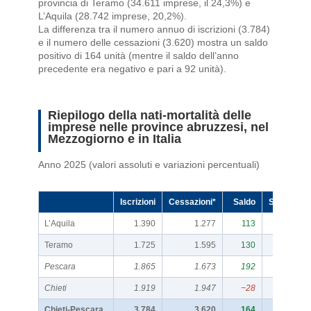
provincia di Teramo (34.611 imprese, il 24,3%) e
L’Aquila (28.742 imprese, 20,2%).
La differenza tra il numero annuo di iscrizioni (3.784)
e il numero delle cessazioni (3.620) mostra un saldo
positivo di 164 unità (mentre il saldo dell’anno
precedente era negativo e pari a 92 unità).
Riepilogo della nati-mortalità delle
imprese nelle province abruzzesi, nel
Mezzogiorno e in Italia
Anno 2025 (valori assoluti e variazioni percentuali)
Iscrizioni
Cessazioni*
Saldo
Stock al 3
L’Aquila
1.390
1.277
113
Teramo
1.725
1.595
130
Pescara
1.865
1.673
192
Chieti
1.919
1.947
−28
Chieti-Pescara
3.784
3.620
164