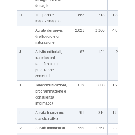
dettaglio
H
Trasporto e
663
713
1.376
magazzinaggio
I
Attività dei servizi
2.621
2.200
4.821
di alloggio e di
ristorazione
J
Attività editoriali,
87
124
211
trasmissioni
radiofoniche e
produzione
contenuti
K
Telecomunicazioni,
619
680
1.299
n.d.
programmazione e
consulenza
informatica
L
Attività finanziarie
761
816
1.577
e assicurative
M
Attività immobiliari
999
1.267
2.266