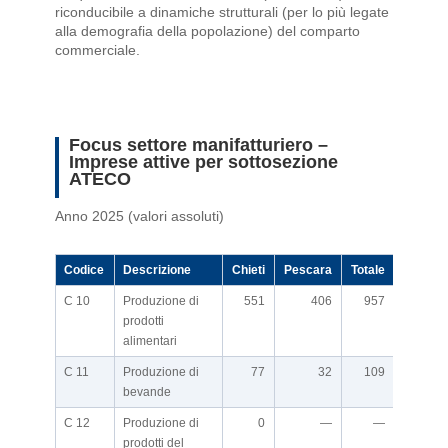
riconducibile a dinamiche strutturali (per lo più legate
alla demografia della popolazione) del comparto
commerciale.
Focus settore manifatturiero –
Imprese attive per sottosezione
ATECO
Anno 2025 (valori assoluti)
Codice
Descrizione
Chieti
Pescara
Totale
C 10
Produzione di
551
406
957
prodotti
alimentari
C 11
Produzione di
77
32
109
bevande
C 12
Produzione di
0
—
—
prodotti del