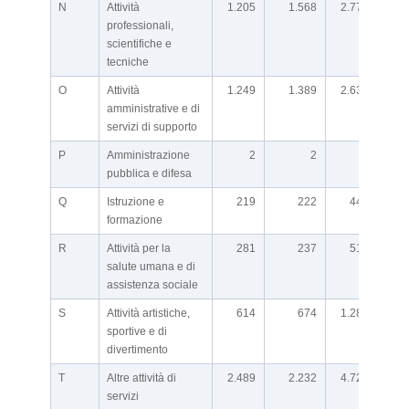
N
Attività
1.205
1.568
2.773
professionali,
scientifiche e
tecniche
O
Attività
1.249
1.389
2.638
amministrative e di
servizi di supporto
P
Amministrazione
2
2
4
n.d.
pubblica e difesa
Q
Istruzione e
219
222
441
formazione
R
Attività per la
281
237
518
salute umana e di
assistenza sociale
S
Attività artistiche,
614
674
1.288
sportive e di
divertimento
T
Altre attività di
2.489
2.232
4.721
servizi