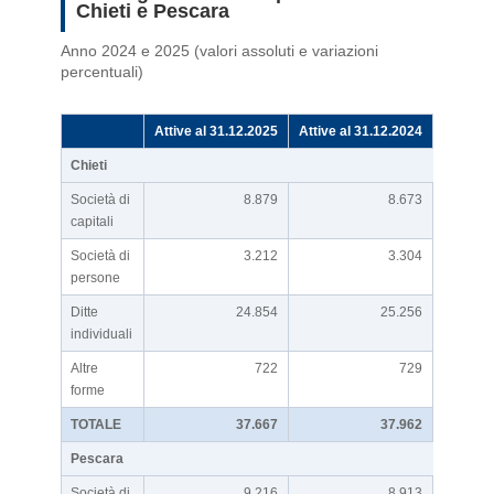
Chieti e Pescara
Anno 2024 e 2025 (valori assoluti e variazioni
percentuali)
Attive al 31.12.2025
Attive al 31.12.2024
Var % a
Chieti
Società di
8.879
8.673
capitali
Società di
3.212
3.304
persone
Ditte
24.854
25.256
individuali
Altre
722
729
forme
TOTALE
37.667
37.962
Pescara
Società di
9.216
8.913