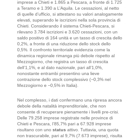
imprese a Chieti e 1.865 a Pescara, a fronte di 1.725
a Teramo e 1.390 a L’Aquila. Le cessazioni, al netto
di quelle d’ufficio, si attestano su valori analogamente
elevati, superando le iscrizioni nella sola provincia di
Chieti. Considerando il sistema Chieti-Pescara, si
rilevano 3.784 iscrizioni e 3.620 cessazioni, con un
saldo positivo di 164 unità e un tasso di crescita dello
0,2%, a fronte di una riduzione dello stock dello
0,5%. Il confronto territoriale evidenzia come la
dinamica regionale rimanga più debole rispetto al
Mezzogiorno, che registra un tasso di crescita
dell’1,1%, e al dato nazionale, pari all’1,0%,
nonostante entrambi presentino una lieve
contrazione dello stock complessivo (−0,3% nel
Mezzogiorno e −0,5% in Italia).
Nel complesso, i dati confermano una ripresa ancora
debole della natalità imprenditoriale, che non
consente di recuperare pienamente i livelli pre-crisi.
Delle 79.258 imprese registrate nelle province di
Chieti e Pescara, l’85,7% pari a 67.928 imprese
risultano con uno
status
attivo. Tuttavia, una quota
non trascurabile, pari al 9,7% (7.673 imprese), risulta