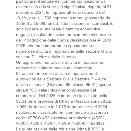
particolare, il settore del commercio (sezione G)
evidenzia la riduzione più significativa: rispetto al 31
dicembre 2024, le imprese attive si riducono del
-9,1%, pari a 1.508 imprese in meno (passando da
16.568 a 15.060 unità). Tale flessione è riconducibile
solo in parte a una reale dinamica economica
negativa, risultando invece ampiamente influenzata
dall’introduzione della nuova classificazione ATECO
2025, che ha comportato lo spostamento di
numerose attività di riparazione dalla sezione G alla
sezione T – Altre attività di servizi
.
Un approfondimento sulle attività di riparazione
consente di chiarire meglio tali dinamiche.
Il trasferimento delle attività di riparazione di
autoveicoli dalla Sezione G alla Sezione T – Altre
attività di servizi (Divisione 95, classe 95.31) spiega
circa il 70% della riduzione complessiva del
commercio. Nel 2025 le imprese classificate nella
95.31 nelle province di Chieti e Pescara sono infatti
1.066, in linea con le 1.075 imprese che nel 2024
risultavano classificate nel commercio attraverso i
codici ATECO 452 e relative articolazioni (45201,
45202, 45203, 45204, 45209, 452091, 452099).
La quota residua della riduzione (circa il 30%) è