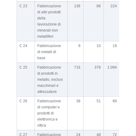
C 23
Fabbricazione
136
88
224
di altri prodotti
della
lavorazione di
minerali non
metalliferi
C 24
Fabbricazione
9
10
19
di metalli di
base
C 25
Fabbricazione
716
378
1.094
di prodotti in
metallo, esclusi
macchinari e
attrezzature
C 26
Fabbricazione
38
51
89
di computer e
prodotti di
elettronica e
ottica
C 27
Fabbricazione
24
48
72