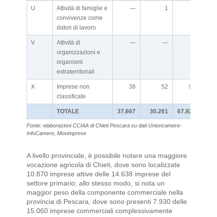
U
Attività di famiglie e
—
1
1
n.d.
convivenze come
datori di lavoro
V
Attività di
—
—
—
n.d.
organizzazioni e
organismi
extraterritoriali
X
Imprese non
38
52
90
classificate
TOTALE
37.667
30.261
67.928
Fonte: elaborazioni CCIAA di Chieti Pescara su dati Unioncamere-
InfoCamere, Movimprese
A livello provinciale, è possibile notare una maggiore
vocazione agricola di Chieti, dove sono localizzate
10.870 imprese attive delle 14.638 imprese del
settore primario; allo stesso modo, si nota un
maggior peso della componente commerciale nella
provincia di Pescara, dove sono presenti 7.930 delle
15.060 imprese commerciali complessivamente