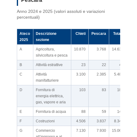
Anno 2024 e 2025 (valori assoluti e variazioni
percentuali)
Ateco
Descrizione
Chieti
Pescara
Totale
Var 
2025
sezione
A
Agricoltura,
10.870
3.768
14.638
silvicoltura e pesca
B
Attività estrattive
23
22
45
C
Attività
3.100
2.385
5.485
manifatturiere
D
Fornitura di
103
83
186
energia elettrica,
gas, vapore e aria
E
Fornitura di acqua
88
59
147
F
Costruzioni
4.506
3.837
8.343
G
Commercio
7.130
7.930
15.060
all’ingrosso e al