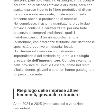
suo principale polo nella Val di Sangro, in particolare
nel comune di Atessa (provincia di Chieti), area che
ospita imprese inserite in filiere produttive di rilievo
nazionale e internazionale; in tale ambito risulta
presente anche la produzione di motocicli.
Nel complesso, il sistema manifatturiero delle due
province continua a caratterizzarsi per una forte
presenza di comparti tradizionali, quali il
metalmeccanico, il tessile-abbigliamento e
l’alimentare, con differenze territoriali che riflettono le
specificità produttive e industriali locali.
Un’ulteriore informazione sul patrimonio
imprenditoriale del territorio riguarda la
tipologia
prevalente dell’imprenditore
. Complessivamente,
nelle province di Chieti e Pescara, come nel resto
d’Italia, donne, giovani e stranieri hanno guadagnato
un peso crescente.
Riepilogo delle imprese attive
femminili, giovanili e straniere
Anno 2024 e 2025 (valori assoluti e variazioni
percentuali)