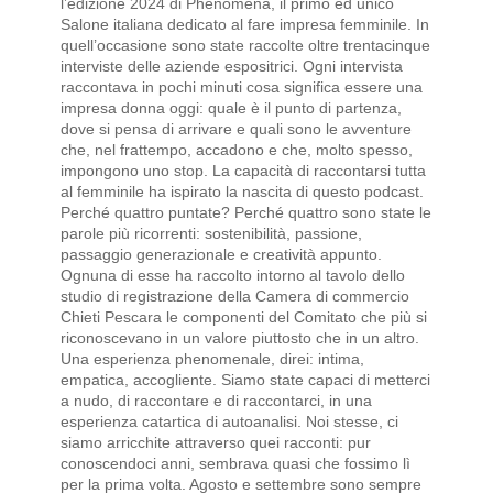
l’edizione 2024 di Phenomena, il primo ed unico
Salone italiana dedicato al fare impresa femminile. In
quell’occasione sono state raccolte oltre trentacinque
interviste delle aziende espositrici. Ogni intervista
raccontava in pochi minuti cosa significa essere una
impresa donna oggi: quale è il punto di partenza,
dove si pensa di arrivare e quali sono le avventure
che, nel frattempo, accadono e che, molto spesso,
impongono uno stop. La capacità di raccontarsi tutta
al femminile ha ispirato la nascita di questo podcast.
Perché quattro puntate? Perché quattro sono state le
parole più ricorrenti: sostenibilità, passione,
passaggio generazionale e creatività appunto.
Ognuna di esse ha raccolto intorno al tavolo dello
studio di registrazione della Camera di commercio
Chieti Pescara le componenti del Comitato che più si
riconoscevano in un valore piuttosto che in un altro.
Una esperienza phenomenale, direi: intima,
empatica, accogliente. Siamo state capaci di metterci
a nudo, di raccontare e di raccontarci, in una
esperienza catartica di autoanalisi. Noi stesse, ci
siamo arricchite attraverso quei racconti: pur
conoscendoci anni, sembrava quasi che fossimo lì
per la prima volta. Agosto e settembre sono sempre