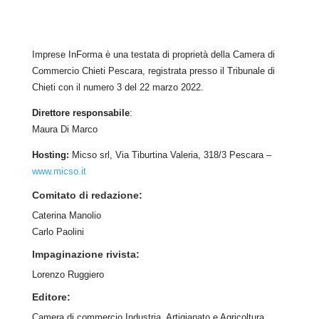
Imprese InForma è una testata di proprietà della Camera di
Commercio Chieti Pescara, registrata presso il Tribunale di
Chieti con il numero
3
d
el 22 marzo 2022
.
Direttore responsabile
:
Maura Di Marco
Hosting:
Micso srl, Via Tiburtina Valeria, 318/3 Pescara –
www.micso.it
Comitato di redazione:
Caterina Manolio
Carlo Paolini
Impaginazione rivista:
Lorenzo Ruggiero
Editore:
Camera di commercio Industria, Artigianato e Agricoltura