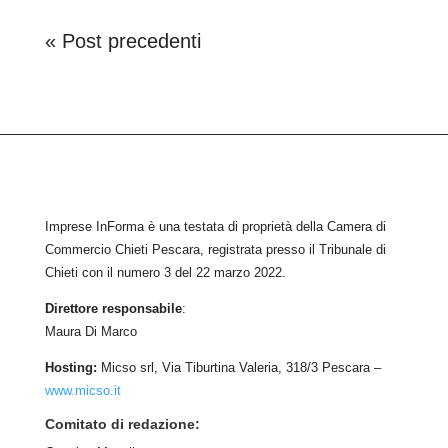
« Post precedenti
Imprese InForma è una testata di proprietà della Camera di
Commercio Chieti Pescara, registrata presso il Tribunale di
Chieti con il numero
3
d
el 22 marzo 2022
.
Direttore responsabile
:
Maura Di Marco
Hosting:
Micso srl, Via Tiburtina Valeria, 318/3 Pescara –
www.micso.it
Comitato di redazione: