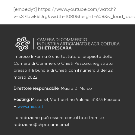
[embedyt] https://www.youtube.com/watch?
v=sS7IbwE4Drg&width=1080&height=608&iv_load_poli
Imprese InForma è una testata di proprietà della
Camera di Commercio Chieti Pescara, registrata
presso il Tribunale di Chieti con il numero
3
d
el 22
marzo 2022
.
Direttore responsabile
: Maura Di Marco
Hosting:
Micso srl, Via Tiburtina Valeria, 318/3 Pescara
–
www.micso.it
La redazione può essere contattata tramite
redazione@chpe.camcom.it