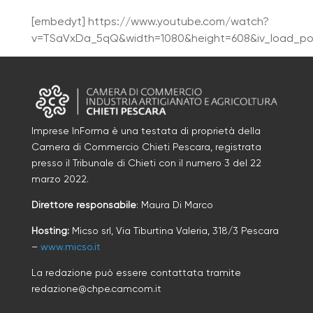
[embedyt] https://www.youtube.com/watch?
v=TSaVxDa_5qQ&width=1080&height=608&iv_load_pol
Imprese InForma è una testata di proprietà della
Camera di Commercio Chieti Pescara, registrata
presso il Tribunale di Chieti con il numero
3
d
el 22
marzo 2022
.
Direttore responsabile
: Maura Di Marco
Hosting:
Micso srl, Via Tiburtina Valeria, 318/3 Pescara
–
www.micso.it
La redazione può essere contattata tramite
redazione@chpe.camcom.it