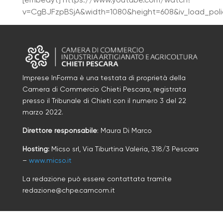
v=CgBJFzpBSjA&width=1080&height=608&iv_load_poli
Imprese InForma è una testata di proprietà della
Camera di Commercio Chieti Pescara, registrata
presso il Tribunale di Chieti con il numero
3
d
el 22
marzo 2022
.
Direttore responsabile
: Maura Di Marco
Hosting:
Micso srl, Via Tiburtina Valeria, 318/3 Pescara
–
www.micso.it
La redazione può essere contattata tramite
redazione@chpe.camcom.it