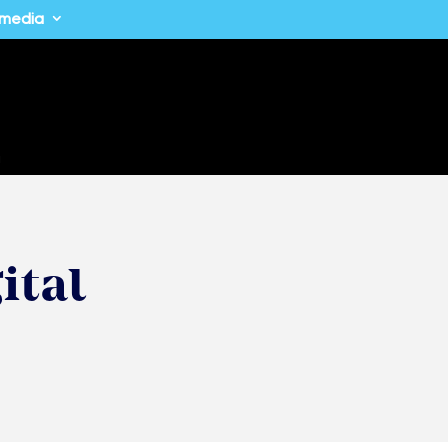
imedia
a
ital