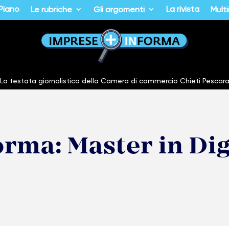
 Piano
La rivista
Le rubriche
Gli argomenti
Mult
La testata giornalistica della Camera di commercio Chieti Pescar
rma: Master in Dig