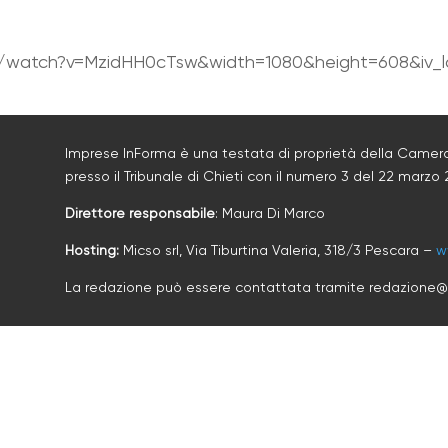
/watch?v=MzidHH0cTsw&width=1080&height=608&iv_lo
Imprese InForma è una testata di proprietà della Camera
presso il Tribunale di Chieti con il numero
3
d
el 22 marzo 
Direttore responsabile
: Maura Di Marco
Hosting:
Micso srl, Via Tiburtina Valeria, 318/3 Pescara –
w
La redazione può essere contattata tramite redazione