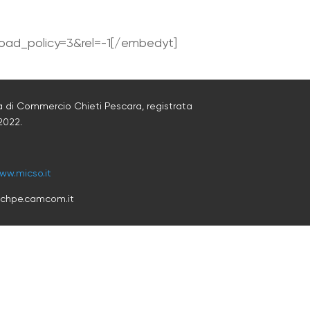
ad_policy=3&rel=-1[/embedyt]
 di Commercio Chieti Pescara, registrata
2022
.
ww.micso.it
@chpe.camcom.it