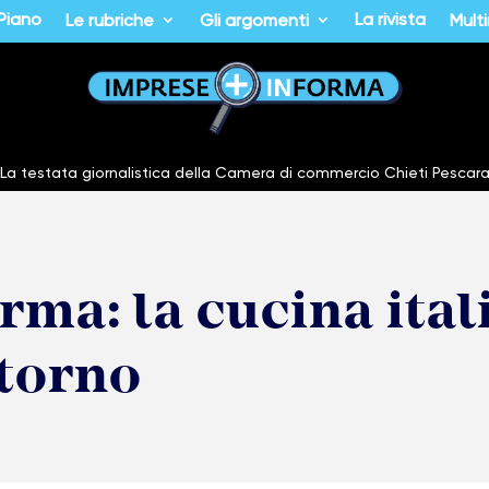
 Piano
La rivista
Le rubriche
Gli argomenti
Mult
La testata giornalistica della Camera di commercio Chieti Pescar
ma: la cucina itali
itorno