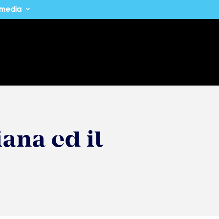
imedia
a
ana ed il