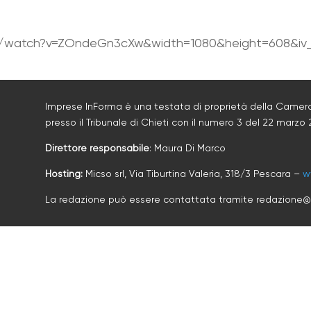
/watch?v=ZOndeGn3cXw&width=1080&height=608&iv_l
Imprese InForma è una testata di proprietà della Camera
presso il Tribunale di Chieti con il numero
3
d
el 22 marzo 
Direttore responsabile
: Maura Di Marco
Hosting:
Micso srl, Via Tiburtina Valeria, 318/3 Pescara –
w
La redazione può essere contattata tramite redazione