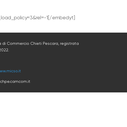
oad_policy=3&rel=-1[/embedyt]
 di Commercio Chieti Pescara, registrata
2022
.
ww.micso.it
@chpe.camcom.it