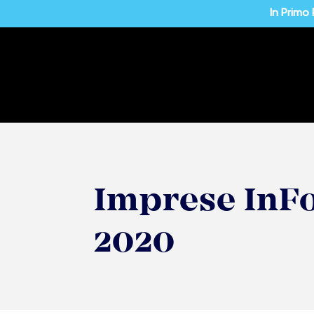
In Primo
Imprese InFo
2020