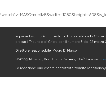
/watch?v=MASQmueIlz8&width=1080&height=608&iv_lo
Imprese InForma è una testata di proprietà della Camera
presso il Tribunale di Chieti con il numero
3
d
el 22 marzo 
Direttore responsabile
: Maura Di Marco
Hosting:
Micso srl, Via Tiburtina Valeria, 318/3 Pescara –
w
La redazione può essere contattata tramite redazione