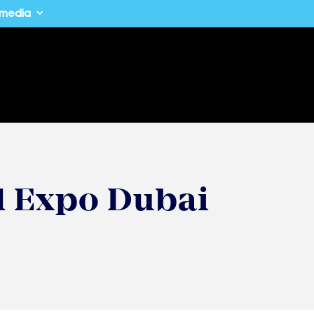
imedia
a
d Expo Dubai