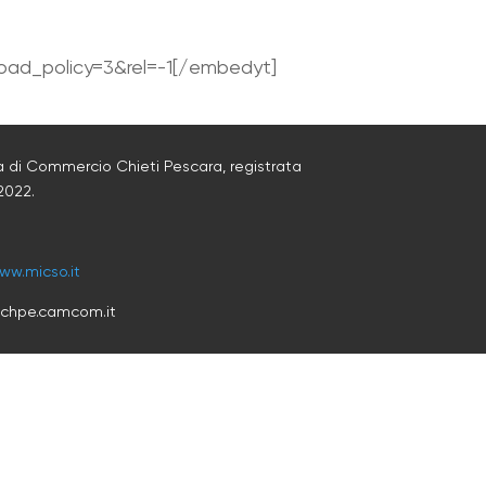
ad_policy=3&rel=-1[/embedyt]
 di Commercio Chieti Pescara, registrata
2022
.
ww.micso.it
@chpe.camcom.it