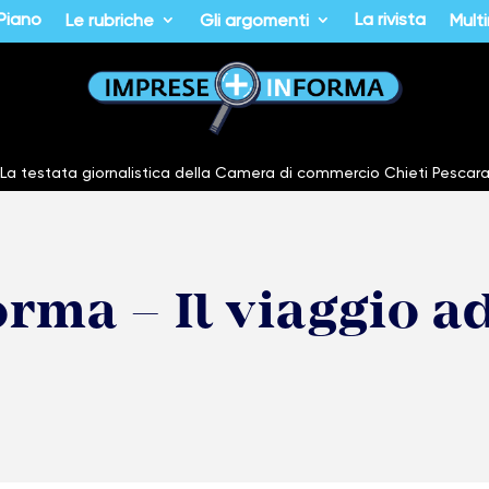
 Piano
La rivista
Le rubriche
Gli argomenti
Mult
La testata giornalistica della Camera di commercio Chieti Pescar
rma – Il viaggio a