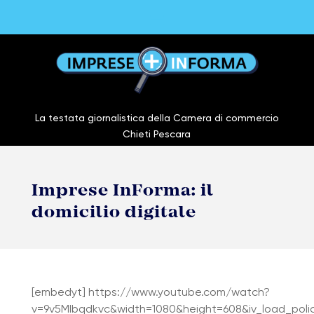
La testata giornalistica della Camera di commercio
Chieti Pescara
Imprese InForma: il
domicilio digitale
[embedyt] https://www.youtube.com/watch?
v=9v5MIbqdkvc&width=1080&height=608&iv_load_pol