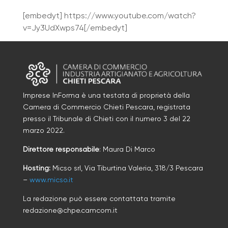
[embedyt] https://www.youtube.com/watch?
v=Jy3UdXwps74[/embedyt]
Imprese InForma è una testata di proprietà della
Camera di Commercio Chieti Pescara, registrata
presso il Tribunale di Chieti con il numero
3
d
el 22
marzo 2022
.
Direttore responsabile
: Maura Di Marco
Hosting:
Micso srl, Via Tiburtina Valeria, 318/3 Pescara
–
www.micso.it
La redazione può essere contattata tramite
redazione@chpe.camcom.it