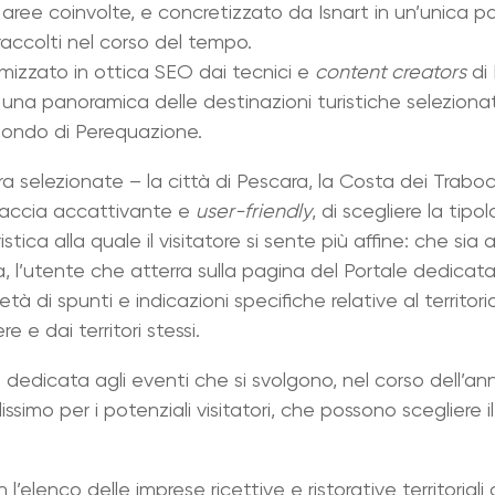
aree coinvolte, e concretizzato da Isnart in un’unica p
nk raccolti nel corso del tempo.
timizzato in ottica SEO dai tecnici e
content creators
di 
a una panoramica delle destinazioni turistiche seleziona
 Fondo di Perequazione.
a selezionate – la città di Pescara, la Costa dei Trabocch
rfaccia accattivante e
user-friendly
, di scegliere la tipo
istica alla quale il visitatore si sente più affine: che sia
 l’utente che atterra sulla pagina del Portale dedicata 
à di spunti e indicazioni specifiche relative al territorio
 e dai territori stessi.
 dedicata agli eventi che si svolgono, nel corso dell’ann
lissimo per i potenziali visitatori, che possono scegliere 
on l’elenco delle imprese ricettive e ristorative territori