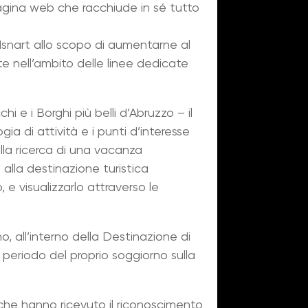
agina web che racchiude in sé tutto
Isnart allo scopo di aumentarne al
te nell’ambito delle linee dedicate
i e i Borghi più belli d’Abruzzo – il
logia di attività e i punti d’interesse
 alla ricerca di una vacanza
alla destinazione turistica
, e visualizzarlo attraverso le
o, all’interno della Destinazione di
il periodo del proprio soggiorno sulla
ali che hanno ricevuto il riconoscimento