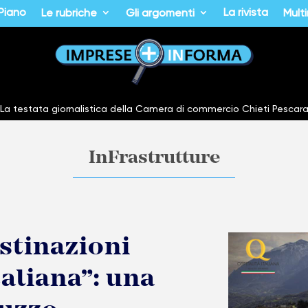
 Piano
La rivista
Le rubriche
Gli argomenti
Mult
La testata giornalistica della Camera di commercio Chieti Pescar
InFrastrutture
estinazioni
taliana”: una