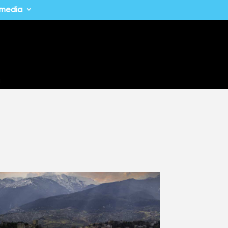
imedia
a