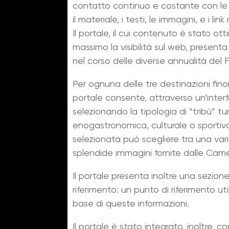
contatto continuo e costante con le 
il materiale, i testi, le immagini, e i li
Il portale, il cui contenuto è stato ot
massimo la visibilità sul web, present
nel corso delle diverse annualità del
Per ognuna delle tre destinazioni finor
portale consente, attraverso un’inte
selezionando la tipologia di “tribù” tur
enogastronomica, culturale o sportiva,
selezionata può scegliere tra una variet
splendide immagini fornite dalle Camere
Il portale presenta inoltre una sezione
riferimento: un punto di riferimento uti
base di queste informazioni.
Il portale è stato integrato, inoltre, c