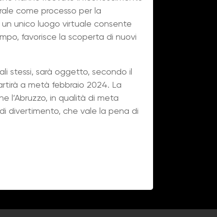
merale come processo per la
in un unico luogo virtuale consente
tempo, favorisce la scoperta di nuovi
ali stessi, sarà oggetto, secondo il
rtirà a metà febbraio 2024. La
he l’Abruzzo, in qualità di meta
e di divertimento, che vale la pena di