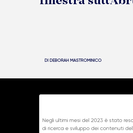
finestra sull’Ab
DI
DEBORAH MASTROMINICO
Negli ultimi mesi del 2023 è stato reso
di ricerca e sviluppo dei contenuti de