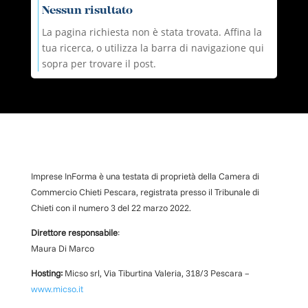
Nessun risultato
La pagina richiesta non è stata trovata. Affina la
tua ricerca, o utilizza la barra di navigazione qui
sopra per trovare il post.
Imprese InForma è una testata di proprietà della Camera di
Commercio Chieti Pescara, registrata presso il Tribunale di
Chieti con il numero
3
d
el 22 marzo 2022
.
Direttore responsabile
:
Maura Di Marco
Hosting:
Micso srl, Via Tiburtina Valeria, 318/3 Pescara –
www.micso.it