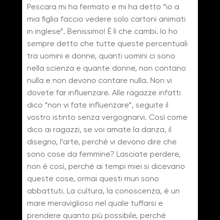
Pescara mi ha fermato e mi ha detto “io a
mia figlia faccio vedere solo cartoni animati
in inglese”. Benissimo! È lì che cambi. Io ho
sempre detto che tutte queste percentuali
tra uomini e donne, quanti uomini ci sono
nella scienza e quante donne, non contano
nulla e non devono contare nulla. Non vi
dovete far influenzare. Alle ragazze infatti
dico “non vi fate influenzare”, seguite il
vostro istinto senza vergognarvi. Così come
dico ai ragazzi, se voi amate la danza, il
disegno, l’arte, perché vi devono dire che
sono cose da femmine? Lasciate perdere,
non è così, perché ai tempi miei si dicevano
queste cose, ormai questi muri sono
abbattuti. La cultura, la conoscenza, è un
mare meraviglioso nel quale tuffarsi e
prendere quanto più possibile, perché