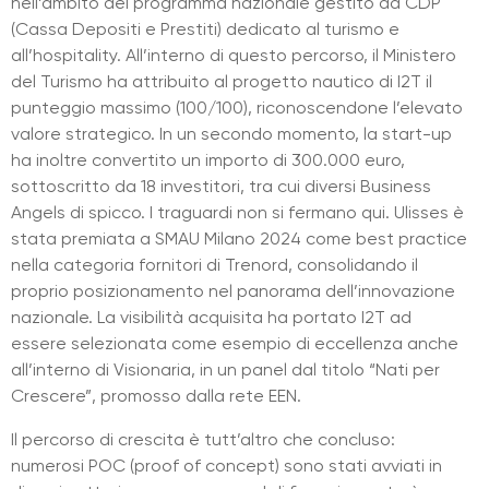
nell’ambito del programma nazionale gestito da CDP
(Cassa Depositi e Prestiti) dedicato al turismo e
all’hospitality. All’interno di questo percorso, il Ministero
del Turismo ha attribuito al progetto nautico di I2T il
punteggio massimo (100/100), riconoscendone l’elevato
valore strategico. In un secondo momento, la start-up
ha inoltre convertito un importo di 300.000 euro,
sottoscritto da 18 investitori, tra cui diversi Business
Angels di spicco. I traguardi non si fermano qui. Ulisses è
stata premiata a SMAU Milano 2024 come best practice
nella categoria fornitori di Trenord, consolidando il
proprio posizionamento nel panorama dell’innovazione
nazionale. La visibilità acquisita ha portato I2T ad
essere selezionata come esempio di eccellenza anche
all’interno di Visionaria, in un panel dal titolo “Nati per
Crescere”, promosso dalla rete EEN.
Il percorso di crescita è tutt’altro che concluso:
numerosi POC (proof of concept) sono stati avviati in