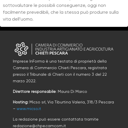
sottovalutare le possibili conseguenze, oggi non
facilmente prevedibili, che la stessa può produrre sulla
vita dell’uomo.
Imprese InForma è una testata di proprietà della
Camera di Commercio Chieti Pescara, registrata
presso il Tribunale di Chieti con il numero
3
d
el 22
marzo 2022
.
Direttore responsabile
: Maura Di Marco
Hosting:
Micso srl, Via Tiburtina Valeria, 318/3 Pescara
–
www.micso.it
La redazione può essere contattata tramite
redazione@chpe.camcom.it