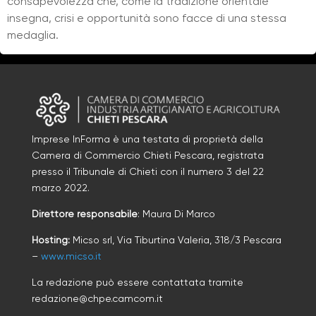
consapevolezza che, come la tradizione orientale
insegna, crisi e opportunità sono facce di una stessa
medaglia.
Imprese InForma è una testata di proprietà della
Camera di Commercio Chieti Pescara, registrata
presso il Tribunale di Chieti con il numero
3
d
el 22
marzo 2022
.
Direttore responsabile
: Maura Di Marco
Hosting:
Micso srl, Via Tiburtina Valeria, 318/3 Pescara
–
www.micso.it
La redazione può essere contattata tramite
redazione@chpe.camcom.it