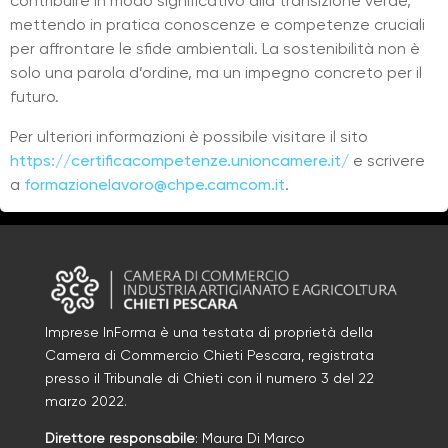
contribuire in modo significativo alla transizione verde,
mettendo in pratica conoscenze e competenze cruciali
per affrontare le sfide ambientali. La sostenibilità non è
solo una parola d’ordine, ma un impegno concreto per il
futuro.
Per ulteriori informazioni è possibile visitare il sito
https://certificacompetenze.unioncamere.it/
e scrivere
a
formazionelavoro@chpe.camcom.it
.
Imprese InForma è una testata di proprietà della
Camera di Commercio Chieti Pescara, registrata
presso il Tribunale di Chieti con il numero
3
d
el 22
marzo 2022
.
Direttore responsabile
: Maura Di Marco