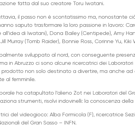
azione fatta dal suo creatore Toru Iwatani.
ttavia, il passo non è scontatissimo ma, nonostante ciò, 
no saputo trasformare la loro passione in lavoro: Caro
e all’idea di Iwatani), Dona Bailey (Centipede), Amy Ha
ll Murray (Tomb Raider), Bonnie Ross, Corinne Yu, Kiki Wo
ncipalmente sviluppato al nord, con conseguente presenza 
 ma in Abruzzo ci sono alcune ricercatrici dei Laborator
un prodotto non solo destinato a divertire, ma anche ad
e al femminile.
porale ha catapultato l’alieno Zot nei Laboratori del Gr
aziona strumenti, risolvi indovinelli: la conoscenza della f
atrici del videogioco: Alba Formicola (F), ricercatrice S
azionali del Gran Sasso – INFN.