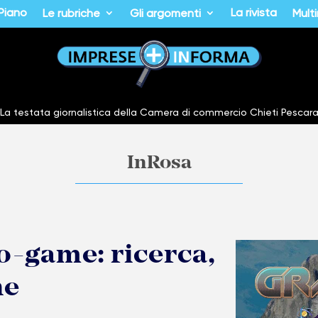
 Piano
La rivista
Le rubriche
Gli argomenti
Mult
La testata giornalistica della Camera di commercio Chieti Pescar
InRosa
o-game: ricerca,
ne