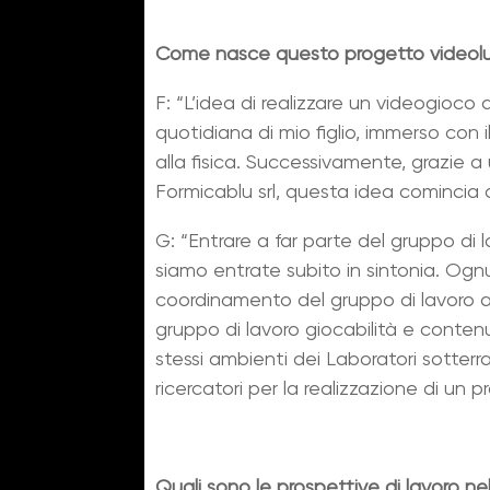
Come nasce questo progetto videoludic
F: “L’idea di realizzare un videogioc
quotidiana di mio figlio, immerso con 
alla fisica. Successivamente, grazie 
Formicablu srl, questa idea comincia 
G: “Entrare a far parte del gruppo d
siamo entrate subito in sintonia. Og
coordinamento del gruppo di lavoro am
gruppo di lavoro giocabilità e conten
stessi ambienti dei Laboratori sotter
ricercatori per la realizzazione di un p
Quali sono le prospettive di lavoro nel