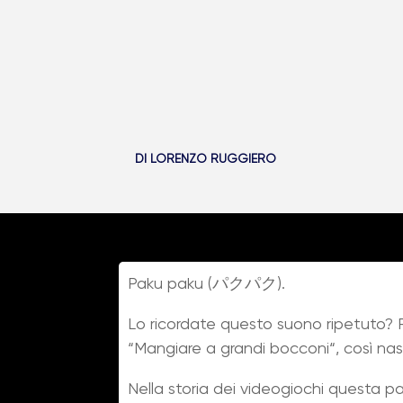
DI
LORENZO RUGGIERO
Paku paku (パクパク).
Lo ricordate questo suono ripetuto? 
“Mangiare a grandi bocconi“, così na
Nella storia dei videogiochi questa pal