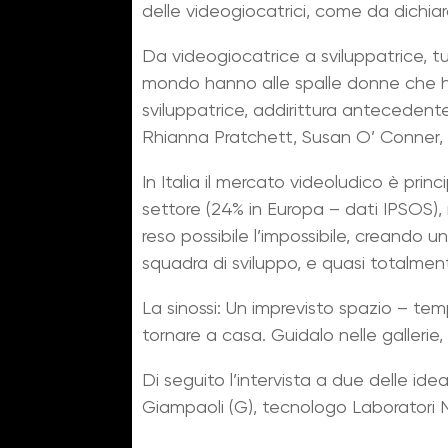
delle videogiocatrici, come da dichiar
Da videogiocatrice a sviluppatrice, tu
mondo hanno alle spalle donne che han
sviluppatrice, addirittura antecedent
Rhianna Pratchett, Susan O’ Conner, Ji
In Italia il mercato videoludico è pri
settore (24% in Europa – dati IPSOS),
reso possibile l’impossibile, creando 
squadra di sviluppo, e quasi totalment
La sinossi: Un imprevisto spazio – tem
tornare a casa. Guidalo nelle gallerie, 
Di seguito l’intervista a due delle ide
Giampaoli (G), tecnologo Laboratori N