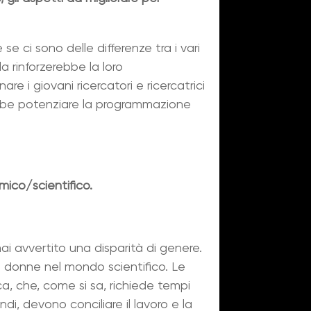
 ci sono delle differenze tra i vari
la rinforzerebbe la loro
re i giovani ricercatori e ricercatrici
ebbe potenziare la programmazione
mico/scientifico.
mai avvertito una disparità di genere.
e donne nel mondo scientifico. Le
ca, che, come si sa, richiede tempi
ndi, devono conciliare il lavoro e la