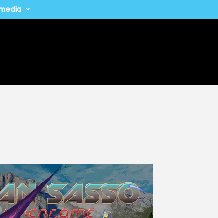
imedia
a