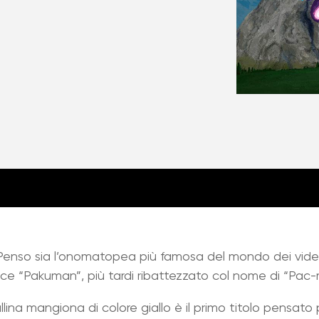
Penso sia l’onomatopea più famosa del mondo dei video
sce “Pakuman”, più tardi ribattezzato col nome di “Pac
lina mangiona di colore giallo è il primo titolo pensato p