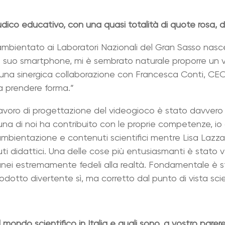
o educativo, con una quasi totalità di quote rosa, dall
o ambientato ai Laboratori Nazionali del Gran Sasso nasc
il suo smartphone, mi è sembrato naturale proporre un vi
a una sinergica collaborazione con Francesca Conti, CE
a prendere forma.”
i lavoro di progettazione del videogioco è stato davve
nuna di noi ha contribuito con le proprie competenze, 
bientazione e contenuti scientifici mentre Lisa Lazzara
uti didattici. Una delle cose più entusiasmanti è stato
ranei estremamente fedeli alla realtà. Fondamentale è st
rodotto divertente sì, ma corretto dal punto di vista scie
 mondo scientifico in Italia e quali sono, a vostro parere