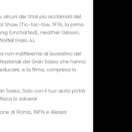
alcuni dei titoli più acclamati del
l Shaw (Tic-tac-toe, 1976, la prima
nnig (Uncharted), Heather Gibson,
lfkill (Halo 4).
non indifferente di lavoratrici del
i Nazionali del Gran Sasso che hanno
 educare, e la firma, compresa la
an Sasso. Solo con il tuo aiuto potrà
isica lo salverà!
ezione di Roma, INFN e Alessia