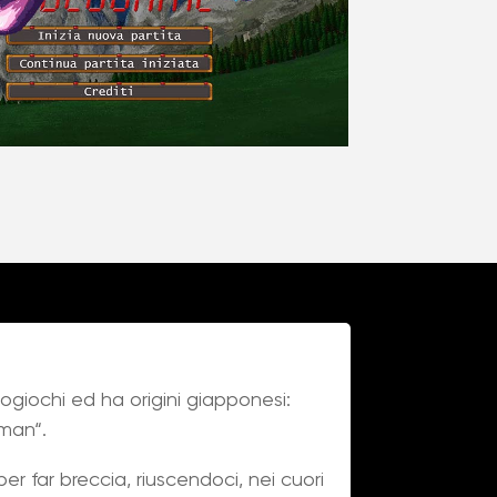
giochi ed ha origini giapponesi:
-man“.
er far breccia, riuscendoci, nei cuori