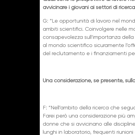
avvicinare i giovani ai settori di ricerc
G: “Le opportunità di lavoro nel mondo
ambiti scientifici. Coinvolgere nelle ma
consapevolezza sull’importanza della ric
al mondo scientifico sicuramente l’o
del reclutamento e i finanziamenti per 
Una considerazione, se presente, sul
F: “Nell’ambito della ricerca che segu
Farei però una considerazione più am
donne che si avvicinano alle disciplin
lunghi in laboratorio, frequenti riunion