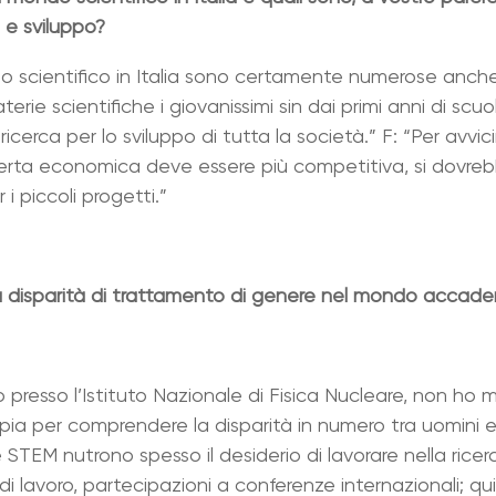
a e sviluppo?
 scientifico in Italia sono certamente numerose anche se
terie scientifiche i giovanissimi sin dai primi anni di scuo
erca per lo sviluppo di tutta la società.” F: “Per avvicina
fferta economica deve essere più competitiva, si dovr
i piccoli progetti.”
la disparità di trattamento di genere nel mondo accade
o presso l’Istituto Nazionale di Fisica Nucleare, non ho 
pia per comprendere la disparità in numero tra uomini 
e STEM nutrono spesso il desiderio di lavorare nella ricer
i di lavoro, partecipazioni a conferenze internazionali; qui