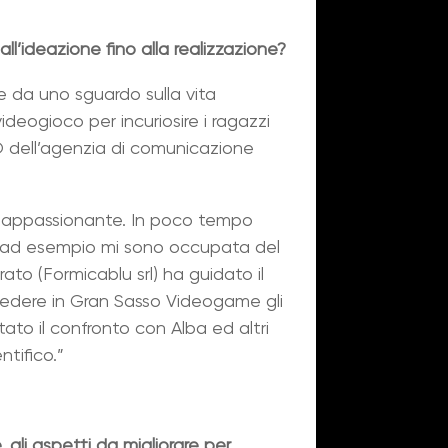
’ideazione fino alla realizzazione?
e da uno sguardo sulla vita
deogioco per incuriosire i ragazzi
O dell’agenzia di comunicazione
ro appassionante. In poco tempo
io ad esempio mi sono occupata del
to (Formicablu srl) ha guidato il
 vedere in Gran Sasso Videogame gli
ato il confronto con Alba ed altri
ntifico.”
, gli aspetti da migliorare per