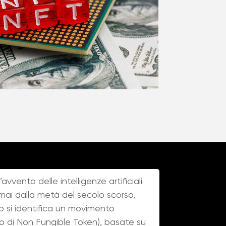
avvento delle intelligenze artificiali
rmai dalla metà del secolo scorso,
o si identifica un movimento
mo di Non Fungible Token), basate su