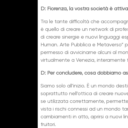
D: Fiorenza, la vostra società è atti
Tra le tante difficoltà che accompagnan
è quello di creare un network di profes
di creare sinergie e nuovi linguaggi esp
Human. Arte Pubblica e Metaverso” patr
permesso di avvicinarne alcuni al mond
virtualmente a Venezia, interamente fru
D: Per concludere, cosa dobbiamo aspe
Siamo solo all’inizio. È un mondo dest
soprattutto nell’ottica di creare nuove
se utilizzata correttamente, permette
vista i rischi connessi ad un mondo t
cambiamenti in atto, aprirsi a nuovi li
fruitori.