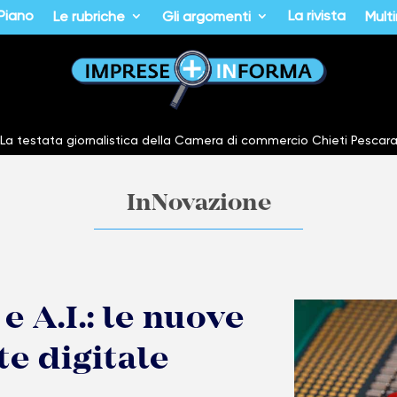
 Piano
La rivista
Le rubriche
Gli argomenti
Mult
La testata giornalistica della Camera di commercio Chieti Pescar
InNovazione
 A.I.: le nuove
te digitale