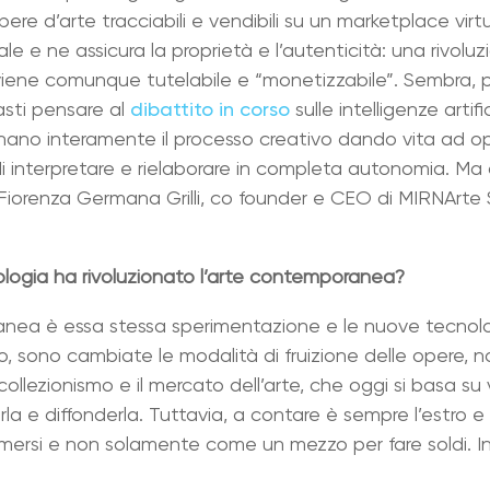
re d’arte tracciabili e vendibili su un marketplace virtua
le e ne assicura la proprietà e l’autenticità: una rivolu
viene comunque tutelabile e “monetizzabile”. Sembra, p
Basti pensare al
dibattito in corso
sulle intelligenze artif
ionano interamente il processo creativo dando vita ad o
 di interpretare e rielaborare in completa autonomia. Ma 
orenza Germana Grilli, co founder e CEO di MIRNArte S.r
ologia ha rivoluzionato l’arte contemporanea?
ranea è essa stessa sperimentazione e le nuove tecnolog
o, sono cambiate le modalità di fruizione delle opere, 
 collezionismo e il mercato dell’arte, che oggi si basa s
rla e diffonderla. Tuttavia, a contare è sempre l’estro e i
mersi e non solamente come un mezzo per fare soldi. In