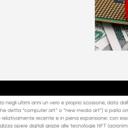
o negli ultimi anni un vero e proprio scossone, dato dall’
nche detta “computer art” o “new media art”) si parla o
 relativamente recente e in piena espansione: con ess
alizza opere digitali grazie alle tecnologie NFT (acroni