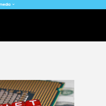
imedia
a