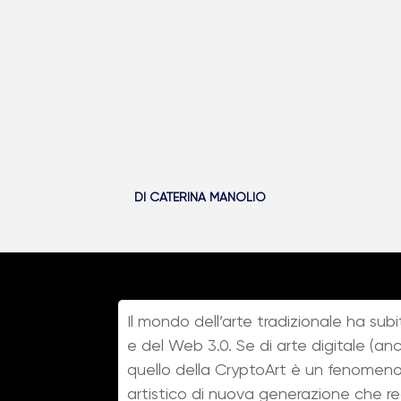
DI
CATERINA MANOLIO
Il mondo dell’arte tradizionale ha subit
e del Web 3.0. Se di arte digitale (a
quello della CryptoArt è un fenomeno
artistico di nuova generazione che re