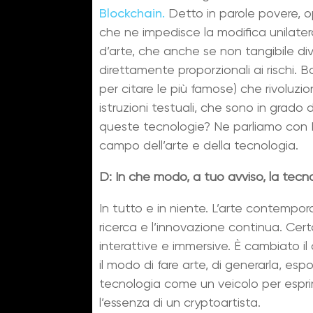
Blockchain.
Detto in parole povere, ope
che ne impedisce la modifica unilatera
d’arte, che anche se non tangibile di
direttamente proporzionali ai rischi. 
per citare le più famose) che rivoluz
istruzioni testuali, che sono in grado
queste tecnologie? Ne parliamo con Fi
campo dell’arte e della tecnologia.
D: In che modo, a tuo avviso, la tecn
In tutto e in niente. L’arte contempo
ricerca e l’innovazione continua. Cert
interattive e immersive. È cambiato il
il modo di fare arte, di generarla, espo
tecnologia come un veicolo per espri
l’essenza di un cryptoartista.